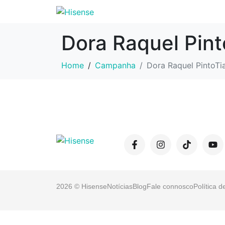
Dora Raquel Pint
Home
Campanha
Dora Raquel PintoTi
2026 © Hisense
Notícias
Blog
Fale connosco
Política d