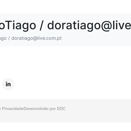
oTiago / doratiago@liv
ago / doratiago@live.com.pt
e Privacidade
Desenvolvido por
EDC