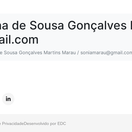
ha de Sousa Gonçalves 
il.com
de Sousa Gonçalves Martins Marau / soniamarau@gmail.co
e Privacidade
Desenvolvido por
EDC