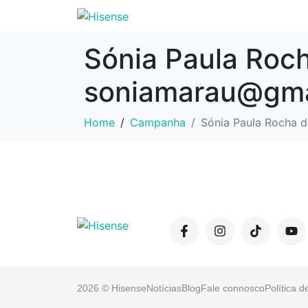
Sónia Paula Roc
soniamarau@gma
Home
Campanha
Sónia Paula Rocha 
2026 © Hisense
Notícias
Blog
Fale connosco
Política d